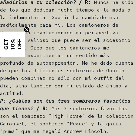
añadirlos a tu colección?
/ R:
Nunca he sido
de los que dedican mucho tiempo a la moda o
la indumentaria. Goorin ha cambiado eso
radicalmente para mí. Los camioneros de
Goorin han revolucionado mi perspectiva
sobre lo valioso que puede ser el accesorio
G
E
T
1
0
%
O
F
F
adecuado. Creo que los camioneros me
permiten experimentar un sentido más
profundo de autoexpresión. Me he dado cuenta
de que los diferentes sombreros de Goorin
pueden combinar no sólo con mi outfit del
día, sino también con mi estado de ánimo y
actitud.
P: ¿Cuáles son tus tres sombreros favoritos
que tienes?
/ R:
Mis 3 sombreros favoritos
son el sombrero “High Horse” de la colección
Carousel, el sombrero “Peace” y la gorra
“puma” que me regaló Andrew Lincoln.