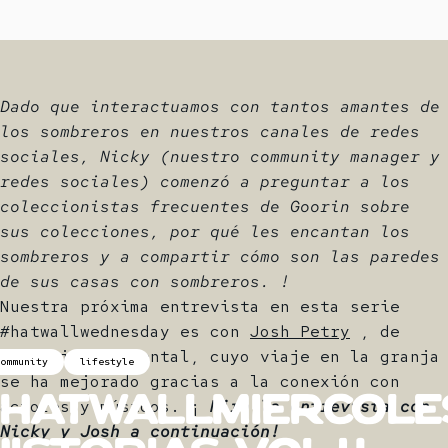
Dado que interactuamos con tantos amantes de
los sombreros en nuestros canales de redes
sociales, Nicky (nuestro community manager y
redes sociales) comenzó a preguntar a los
coleccionistas frecuentes de Goorin sobre
sus colecciones, por qué les encantan los
sombreros y a compartir cómo son las paredes
de sus casas con sombreros. !
Nuestra próxima entrevista en esta serie
#hatwallwednesday es con
Josh Petry
, de
Virginia Occidental, cuyo viaje en la granja
community
lifestyle
se ha mejorado gracias a la conexión con
actores y músicos. ¡
Mira la entrevista con
#HatWallMiércole
Nicky y Josh a continuación!