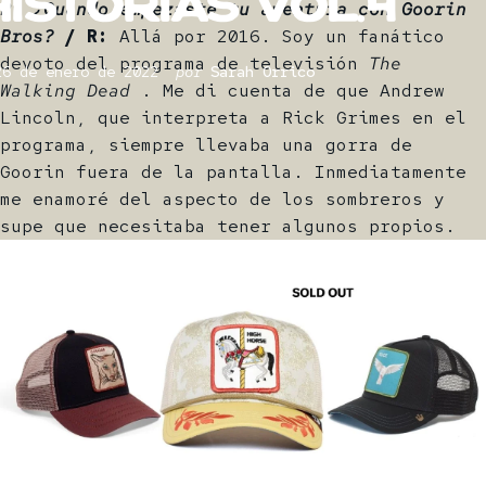
Historias
Vol.4
P: ¿Cuándo empezaste tu aventura con Goorin
Bros?
/ R:
Allá por 2016. Soy un fanático
devoto del programa de televisión
The
26 de enero de 2022
por
Sarah Orrico
Walking Dead
. Me di cuenta de que Andrew
Lincoln, que interpreta a Rick Grimes en el
programa, siempre llevaba una gorra de
Goorin fuera de la pantalla. Inmediatamente
me enamoré del aspecto de los sombreros y
supe que necesitaba tener algunos propios.