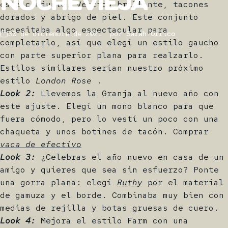
Nochevieja
este conjunto. Vestido brillante, tacones
dorados y abrigo de piel. Este conjunto
necesitaba algo espectacular para
30 de diciembre de 2021
por
Sarah Orrico
completarlo, así que elegí un estilo gaucho
con parte superior plana para realzarlo.
Estilos similares serían nuestro próximo
estilo
London Rose
.
Look 2:
Llevemos la Granja al nuevo año con
este ajuste. Elegí un mono blanco para que
fuera cómodo, pero lo vestí un poco con una
chaqueta y unos botines de tacón. Comprar
vaca de efectivo
Look 3:
¿Celebras el año nuevo en casa de un
amigo y quieres que sea sin esfuerzo? Ponte
una gorra plana: elegí
Ruthy
por el material
de gamuza y el borde. Combinaba muy bien con
medias de rejilla y botas gruesas de cuero.
Look 4:
Mejora el estilo Farm con una