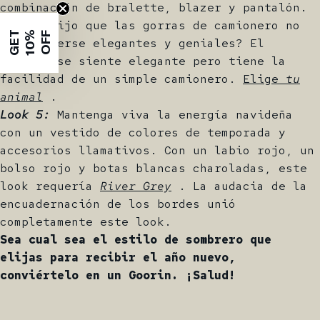
combinación de bralette, blazer y pantalón.
¿Quién dijo que las gorras de camionero no
G
E
T
1
0
%
O
F
F
pueden verse elegantes y geniales? El
atuendo se siente elegante pero tiene la
facilidad de un simple camionero.
Elige
tu
animal
.
Look 5:
Mantenga viva la energía navideña
con un vestido de colores de temporada y
accesorios llamativos. Con un labio rojo, un
bolso rojo y botas blancas charoladas, este
look requería
River Grey
. La audacia de la
encuadernación de los bordes unió
completamente este look.
Sea cual sea el estilo de sombrero que
elijas para recibir el año nuevo,
conviértelo en un Goorin. ¡Salud!