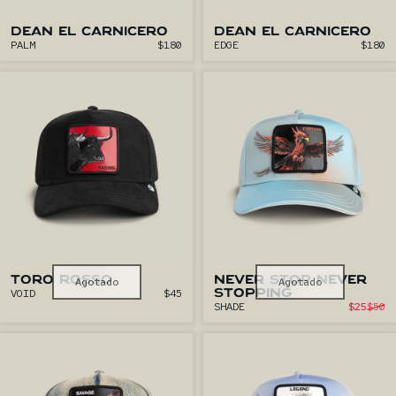
DEAN EL CARNICERO
DEAN EL CARNICERO
PALM
$180
EDGE
$180
TORO ROSSO
Agotado
NEVER STOP NEVER
Agotado
VOID
$45
STOPPING
P
SHADE
$25
$50
Pre