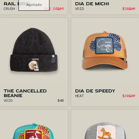
RAIL BIRD
Agotado
DIA DE MICHI
Precio de oferta
P
CRUSH
$32.50
$65
VOID
$30
$60
Precio habitual
Pre
THE CANCELLED
DIA DE SPEEDY
P
HEAT
$30
$60
BEANIE
Pre
VOID
$40