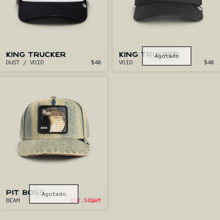
KING TRUCKER
KING TRUCKER
Agotado
DUST / VOID
$40
VOID
$40
PIT BOSS
Agotado
Precio de oferta
BEAM
$32.50
$65
Precio habitual