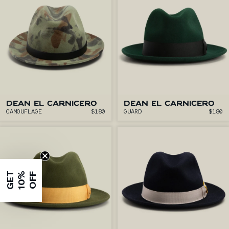
DEAN EL CARNICERO
DEAN EL CARNICERO
CAMOUFLAGE
$180
GUARD
$180
G
E
T
1
0
%
O
F
F