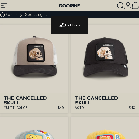
Ir directamente al contenido
Navegación
Goorin Bros.
Buscar
Ini
C
Monthly Spotlight
Filtros
THE CANCELLED
THE CANCELLED
SKULL
SKULL
MULTI COLOR
$40
VOID
$40